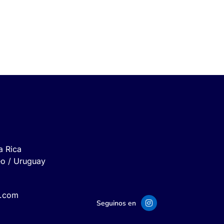
a Rica
eo / Uruguay
l.com
Seguinos en