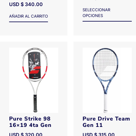
USD $
340.00
SELECCIONAR
OPCIONES
AÑADIR AL CARRITO
Pure Strike 98
Pure Drive Team
16×19 4ta Gen
Gen 11
USD $
320.00
USD $
315.00