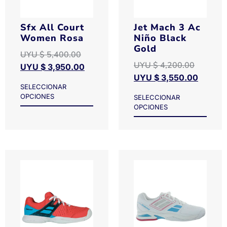
Sfx All Court
Jet Mach 3 Ac
Women Rosa
Niño Black
Gold
UYU $
5,400.00
UYU $
4,200.00
UYU $
3,950.00
UYU $
3,550.00
SELECCIONAR
OPCIONES
SELECCIONAR
OPCIONES