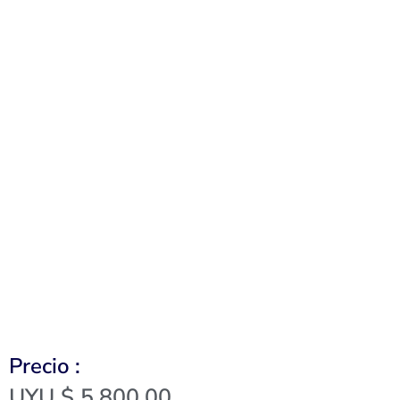
Precio :
UYU $
5,800.00