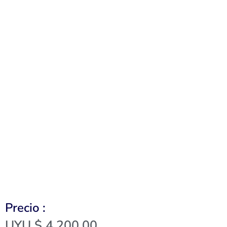
Precio :
UYU $
4,200.00