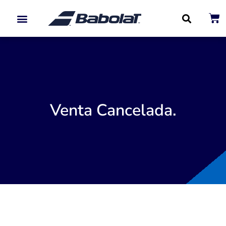
Paletas de Padel
Venta Cancelada.